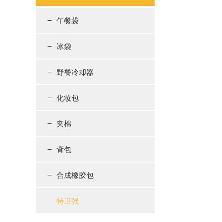
午餐袋
冰袋
野餐冷却器
化妆包
夹棉
背包
合成橡胶包
特卫强