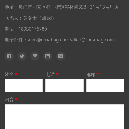
地址：厦门市同安区祥平街道溪林路358 - 31号13号厂房
联系人：黄女士（alied）
电话：18950176780
电子邮件：alen@ronabag.com/alied@ronabag.com
姓名
*
电话
*
邮箱
*
内容
*