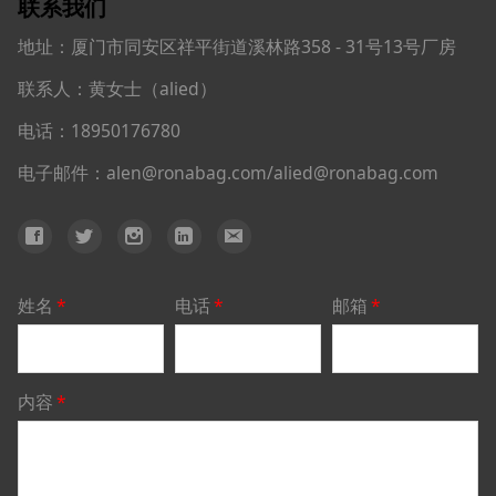
联系我们
地址：厦门市同安区祥平街道溪林路358 - 31号13号厂房
联系人：黄女士（alied）
电话：18950176780
电子邮件：alen@ronabag.com/alied@ronabag.com
姓名
*
电话
*
邮箱
*
内容
*